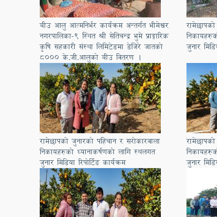
बीउ आलु आत्मनिर्भर कार्यक्रम अन्तर्गत भीमेश्वर
रामेछापको
नगरपालिका-९ स्थित श्री सेतिचन्द्र भुमे प्राङ्गारिक
निकायहरुक
कृषि सहकारी संस्था लिमिटेडमा डेजिरे जातको
जुनार मिडिय
८००० के.जी.आलुको बीउ वितरण ।
रामेछापको जुनारको पहिचान र सरोकारवाला
रामेछापको
निकायहरुको ध्यानाकर्षणको लागि स्थलगत
निकायहरुक
जुनार मिडिया रिपोर्टिङ कार्यक्रम
जुनार मिडिय