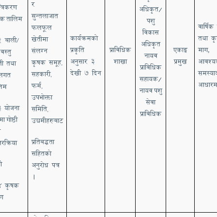
र
्त्रिकरण
अधिकृत/
सुन्तलाजात
षक
तालिम
पशु
वार्षिक 
फलफूल
विकास
कार्यक्रमको
तथा क
खेतीमा
.2
बाली
/
अधिकृत
प्रकृति
प्राविधिक
एकाइ
माग,
संलग्न
वस्तु
नायव
अनुसार
३
शाखा
प्रमुख
आवश्य
कृषक समूह
ती
तथा
,
प्राविधिक
देखी ७ दिन
समस्या
सहकारी
थलगत
,
सहायक/
आधारम
फर्म
लिम
,
नायव
पशु
उपभोक्ता
सेवा
3
योजना
समिति
,
प्राविधिक
ुमा
गोष्ठी
उद्यमीहरुबाट
ा
प्रतिबद्धता
तरक्रिया
सहितको
ठी
अनुरोध पत्र
।
.4
कृषक
मण