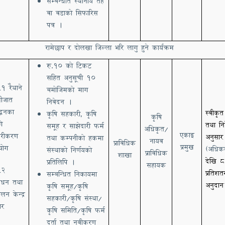
सम्बन्धीत स्थानीय तह
वा वडाको सिफारिस
पत्र ।
रामेछाप र दोलखा जिल्ला भरि लागु हुने कार्यक्रम
रु
.
१० को टिकट
सहित अनुसूची १०
१ रैथाने
बमोजिमको माग
.
ीजात
निवेदन ।
्बद्धनका
स्वीकृत
कृषि सहकारी, कृषि
कृषि
ि
तथा निर
समूह र साझेदारी फर्म
अधिकृत/
एकाइ
ारीकरण
अनुसार
तथा कम्पनीको हकमा
नायव
प्राविधिक
प्रमुख
योग
(अधि
संस्थाको निर्णयको
प्राविधिक
शाखा
देखि 
प्रतिलिपि ।
सहायक
२
प्रतिशत
.
सम्बन्धित निकायमा
शोधन तथा
अनुदान
कृषि समूह/कृषि
लन केन्द्र
सहकारी/कृषि संस्था/
ार
कृषि समिति/कृषि फर्म
दर्ता तथा नवीकरण