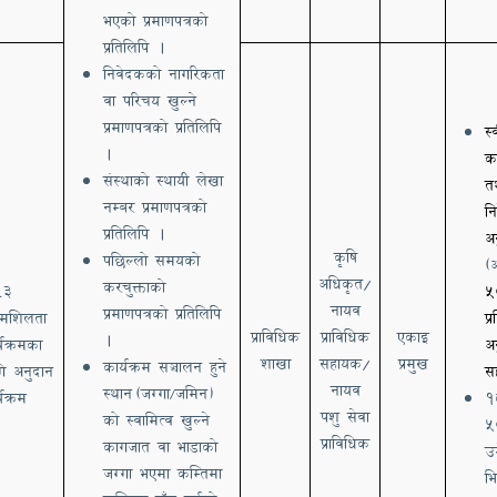
भएको प्रमाणपत्रको
प्रतिलिपि ।
निवेदकको नागरिकता
वा परिचय खुल्ने
प्रमाणपत्रको प्रतिलिपि
स्
।
का
संस्थाको स्थायी लेखा
त
नम्बर प्रमाणपत्रको
नि
प्रतिलिपि ।
अ
कृषि
पछिल्लो समयको
(
अधिकृत/
करचुक्ताको
३
५
.
नायव
प्रमाणपत्रको प्रतिलिपि
यमशिलता
प्
प्राविधिक
प्राविधिक
एकाइ
।
्यक्रमका
अ
शाखा
सहायक/
प्रमुख
कार्यक्रम सञ्चालन हुने
ि अनुदान
स
नायव
स्थान
(जग्गा
जमिन)
्यक्रम
१
/
पशु सेवा
को स्वामित्व खुल्ने
५
प्राविधिक
कागजात वा भाडाको
उ
जग्गा भएमा कम्तिमा
भि