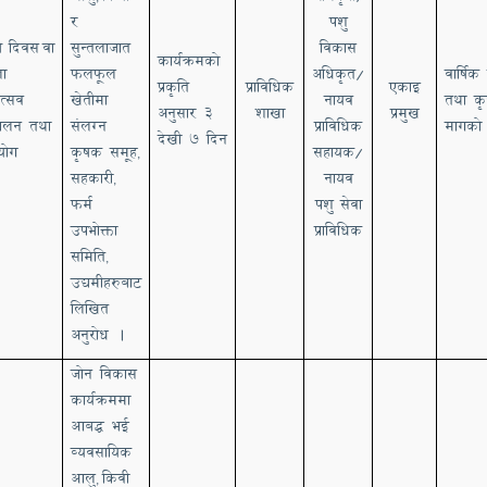
र
पशु
ि
दिवस
वा
सुन्तलाजात
विकास
कार्यक्रमको
ला
फलफूल
अधिकृत/
वार्षिक 
प्रकृति
प्राविधिक
एकाइ
त्सव
खेतीमा
नायव
तथा क
अनुसार
३
शाखा
प्रमुख
चालन तथा
संलग्न
प्राविधिक
मागको
देखी ७ दिन
योग
कृषक समूह
सहायक/
,
सहकारी
नायव
,
फर्म
पशु
सेवा
उपभोक्ता
प्राविधिक
समिति
,
उद्यमीहरुबा
ट
लिखित
अनुरोध ।
जोन विकास
कार्यक्रममा
आबद्ध भई
व्यवसायिक
आलु
किवी
,