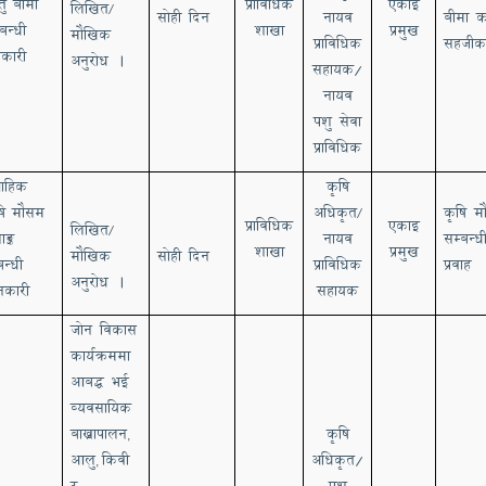
तु
बीमा
प्राविधिक
एकाइ
लिखित
/
सोही दिन
नायव
बीमा
का
बन्धी
शाखा
प्रमुख
मौखिक
प्राविधिक
सहजीक
कारी
अनुरोध ।
सहायक/
नायव
पशु
सेवा
प्राविधिक
्ताहिक
कृषि
ि
मौसम
अधिकृत
कृषि म
/
प्राविधिक
एकाइ
लिखित
/
ाङ्क
नायव
सम्बन्ध
शाखा
प्रमुख
मौखिक
सोही दिन
बन्धी
प्राविधिक
प्रवाह
अनुरोध ।
नकारी
सहायक
जोन विकास
कार्यक्रममा
आबद्ध भई
व्यवसायिक
बाख्रा
पालन
कृषि
,
आलु
किवी
अधिकृत/
,
र
पशु