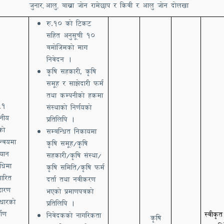
जुनार
आलु
बाख्रा जोन रामेछाप र किवी र आलु जोन दोलखा
,
,
रु
.
१० को टिकट
सहित अनुसूची १०
बमोजिमको माग
निवेदन ।
कृषि सहकारी, कृषि
समूह र साझेदारी फर्म
तथा कम्पनीको हकमा
१
संस्थाको निर्णयको
.
ानीय
प्रतिलिपि ।
को
सम्बन्धित निकायमा
न्वयमा
कृषि समूह/कृषि
्यान
सहकारी/कृषि संस्था/
िधिमा
कृषि समिति/कृषि फर्म
ारित
दर्ता तथा नवीकरण
डारण
भएको प्रमाणपत्रको
वाधारको
प्रतिलिपि ।
माण
स्वीकृत
निवेदकको नागरिकता
कृषि