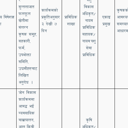
सुन्तलाजात
विकास
कार्यक्रमको
कृषकक
फलफूल
अधिकृत/
षय
विषेशज्ञ
प्रकृतिअनुसार
प्राविधिक
एकाइ
आवश्य
खेतीमा
नायव
ा
३ देखी ७
शाखा
प्रमुख
समस्या
संलग्न
प्राविधिक
दिन
आधारम
कृषक समूह
सहायक/
,
सहकारी
नायव
पशु
,
फर्म
सेवा
,
उपभोक्ता
प्राविधिक
समिति
,
उद्यमीहरुबा
ट
लिखित
अनुरोध ।
जोन विकास
कार्यक्रममा
आबद्ध भई
व्यवसायिक
बाख्रापालन
कृषि
,
आलु
किवी
अधिकृत/
,