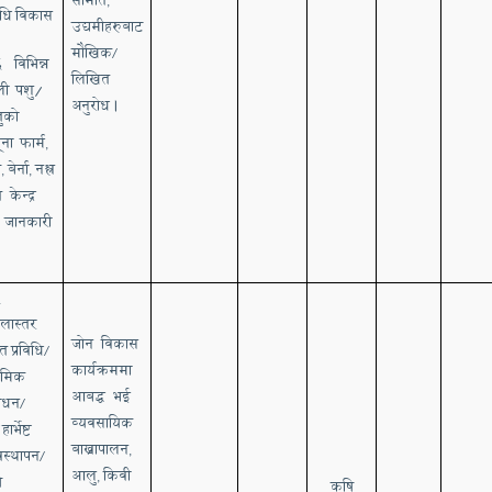
,
िधि
विकास
उद्यमीहरुबाट
मौखिक
/
.6
विभिन्न
लिखित
ली
पशु/
अनुरोध
।
तुको
ूना
फार्म
,
उ
बेर्ना
नश्ल
,
,
त केन्द्र
जानकारी
1
्लास्तर
जोन विकास
नत
प्रविधि
/
कार्यक्रममा
ाथमिक
आबद्ध भई
शोधन
/
व्यवसायिक
हार्भेष्ट
बाख्रा
पालन
वस्थापन
,
/
आलु
किवी
ि
,
कृषि