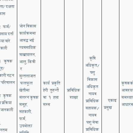
मता
दक्षता
/
कास
जोन
विकास
.२
फर्म
/
कार्यक्रममा
वसाय
दर्ता
आबद्ध
भई
रिया
बारे
व्यवसायिक
कारी
बाख्रा
पालन
,
कृषि
.3
कृषक
आलु
किवी
,
अधिकृत/
ूह
र
/
पशु
कारी
गठन
सुन्तलाजात
विकास
ा
परिचालन
फलफूल
कार्य प्रकृति
कृषकक
अधिकृत
खेतीमा
हेरी तुरुन्तै
प्राविधिक
आवश्य
नायव
.4
कृषक
संलग्न
कृषक
वा १ हप्ता
शाखा
समस्या
एकाइ
प्राविधिक
ण
प्रक्रिया
समूह
सम्म
आधारम
,
प्रमुख
सहायक/
जानकारी
सहकारी
,
नायव
फर्म
,
पशु
सेवा
5
उपभोक्ता
प्राविधिक
ीनतम
समिति