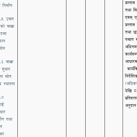
प्रस्ताव 
 निर्माण
तथा सि
एवम् 
.५ उन्नत
प्रस्ताव
को बाख्रा
तथा छ
िदमा
पश्चात 
दान
अधिनमा
योग
कार्यसम्
आधारमा
६ बाख्रा
कार्यव
ल सुधार
निर्देश
ना श्रोत
(अधि
द्र स्थापना
देखि 
.७
प्रतिशत
चाई
अनुदान
वाधार
्माण तथा
्मत
भार