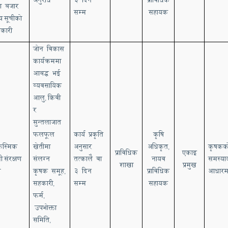
्रा
बजार
सम्म
सहायक
्य
सूचीको
कारी
जोन विकास
कार्यक्रममा
आबद्ध भई
व्यवसायिक
आलु
किवी
,
र
सुन्तलाजात
फलफूल
कार्य प्रकृति
कृषि
स्मिक
खेतीमा
अनुसार
अधिकृत
कृषकक
,
प्राविधिक
एकाइ
ी
संरक्षण
संलग्न
तत्कालै वा
नायव
समस्या
शाखा
प्रमुख
ा
कृषक समूह
३ दिन
प्राविधिक
आधारम
,
सहकारी
सम्म
सहायक
,
फर्म
,
उपभोक्ता
समिति
,