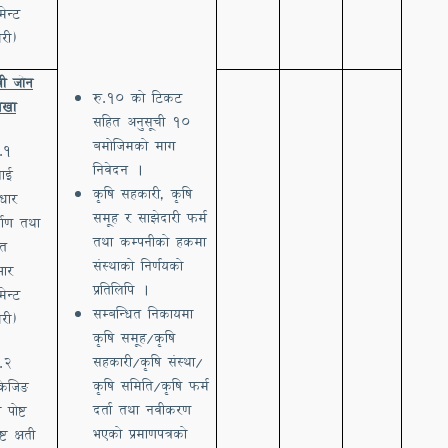
मेन्ट
री)
वी जोन
रु
.
१० को टिकट
लखा
सहित अनुसूची १०
बमोजिमको माग
.1
निवेदन ।
चाई
कृषि सहकारी, कृषि
वाधार
समूह र साझेदारी फर्म
्माण तथा
तथा कम्पनीको हकमा
्मत
संस्थाको निर्णयको
भार
प्रतिलिपि ।
मेन्ट
सम्बन्धित निकायमा
री)
कृषि समूह/कृषि
सहकारी/कृषि संस्था/
.2
कृषि समिति/कृषि फर्म
ाकेजिङ
दर्ता तथा नवीकरण
 पोष्ट
भएको प्रमाणपत्रको
ेष्ट क्षती