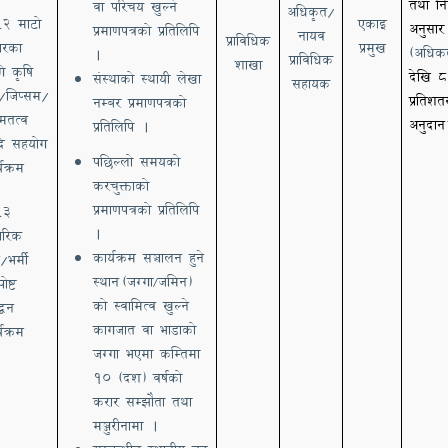
तथा निर
वा परिचय खुल्ने
अधिकृत/
२ माटो
एकाइ
अनुसार
.
प्रमाणपत्रको प्रतिलिपि
नायव
प्राविधिक
ारका
प्रमुख
(अधि
।
प्राविधिक
शाखा
ि कृषि
देखि 
संस्थाको स्थायी लेखा
सहायक
/जिप्सम/
प्रतिशत
नम्बर प्रमाणपत्रको
ष्मतत्व
अनुदान
प्रतिलिपि ।
ि सहयोग
पछिल्लो समयको
्यक्रम
करचुक्ताको
प्रमाणपत्रको प्रतिलिपि
३
.
।
्गारिक
कार्यक्रम सञ्चालन हुने
भर्मी
स्थान
(जग्गा
जमिन)
ोष्ट
/
को स्वामित्व खुल्ने
बद्धन
कागजात वा भाडाको
्यक्रम
जग्गा भएमा कम्तिमा
१० (दश) वर्षको
करार सम्झौता तथा
मञ्जुरीनामा ।