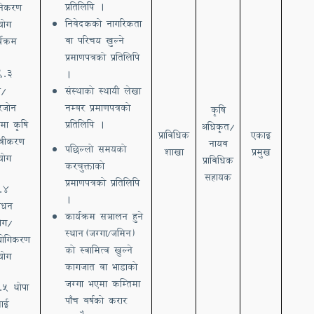
प्रतिलिपि ।
ूनिकरण
निवेदकको नागरिकता
योग
वा परिचय खुल्ने
्यक्रम
प्रमाणपत्रको प्रतिलिपि
९
.3
।
न/
संस्थाको स्थायी लेखा
रजोन
नम्बर प्रमाणपत्रको
कृषि
त्रमा कृषि
प्रतिलिपि ।
अधिकृत/
प्राविधिक
एकाइ
्त्रीकरण
नायव
पछिल्लो समयको
शाखा
प्रमुख
योग
प्राविधिक
करचुक्ताको
सहायक
प्रमाणपत्रको प्रतिलिपि
.4
।
शोधन
कार्यक्रम सञ्चालन हुने
ोग/‌
स्थान
(जग्गा
जमिन)
/
योगिकरण
को स्वामित्व खुल्ने
योग
कागजात वा भाडाको
जग्गा भएमा कम्तिमा
.५ थोपा
पाँच बर्षको करार
चाई