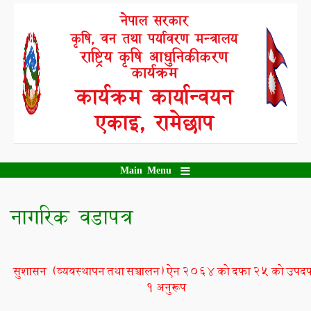
Skip
नेपाल सरकार
to
कृषि, वन तथा पर्यावरण मन्त्रालय
main
content
राष्ट्रिय कृषि आधुनिकीकरण
कार्यक्रम
कार्यक्रम कार्यान्वयन
एकाइ, रामेछाप
Main Menu
नागरिक वडापत्र
सुशासन (व्यवस्थापन
तथा
सञ्चालन)
ऐन
२०६४
को
दफा
२५
को
उपद
१
अनुरूप