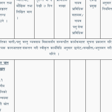
काशन तथा
नायव
अनुसार
मौखिक तथा
देखी ७ दिन
शाखा
प्रमुख
ाङ्कहरु
प्राविधिक
नियमित
लिखित माग
लब्ध
सहायक/
।
ाउने ।
नायव
पशु
सेवा
प्राविधिक
्गतका बाली/पशु वस्तु व्यवसाय विकाससँग सम्बन्धीत कार्यक्रमहरु सूचना प्रकाशन गरि
्यक कागजातहरु
संकलन गरी स्वीकृत कार्यविधि अनुसार छनोट/सम्झौता/अनुगमन गरी
गरिने ।
ार जोन
ेछाप
.1
ानीय
सँगको
न्वयमा
री स्रोत
्र