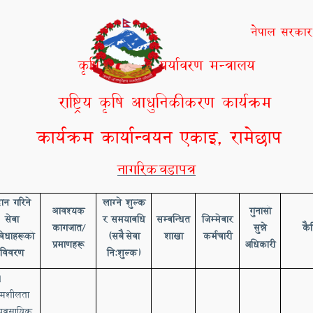
नेपाल सरकार
कृषि, वन तथा पर्यावरण मन्त्रालय
राष्ट्रिय कृषि आधुनिकीकरण कार्यक्रम
कार्यक्रम कार्यान्वयन एकाइ, रामे
छाप
नागरिक
व
डापत्र
दान
गरिने
लाग्ने
शुल्क
आव
श्यक
गुनासो
सेवा
र
समयावधि
सम्वन्धित
जिम्मेवार
कागजात
सुन्ने
कै
/
विधाहरूको
(सबै
सेवा
शाखा
कर्मचारी
प्रमाणहरू
अधिकारी
विवरण
निःशुल्क)
१
यमशीलता
्यवसायिक