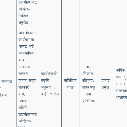
उद्यमीहरुबा
ट
मौखिक
/
लिखित
अनुरोध ।
जोन विकास
कार्यक्रममा
आबद्ध भई
व्यवसायिक
बाख्रा
पालनमा
पशु
वार्षिक 
संलग्न
कार्यक्रमको
विकास
तथा क
कृषक समूह
प्रकृति
प्राविधिक
अधिकृत/
एकाइ
स्वास्थ्य
,
माग र
सहकारी
अनुसार
३
शाखा
नायव
पशु
प्रमुख
ा
,
समस्या
फर्म
देखी ७ दिन
सेवा
्यक्रम
,
आधारम
उपभोक्ता
प्राविधिक
समिति
,
उद्यमीहरुबा
ट
मौखिक
/