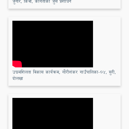
जुनार, किवी, कागतीको जुस प्रशोधन
उद्यमशिलता विकास कार्यक्रम, गौरीशंकर गाउँपालिका-०४, सुरी,
दोलखा