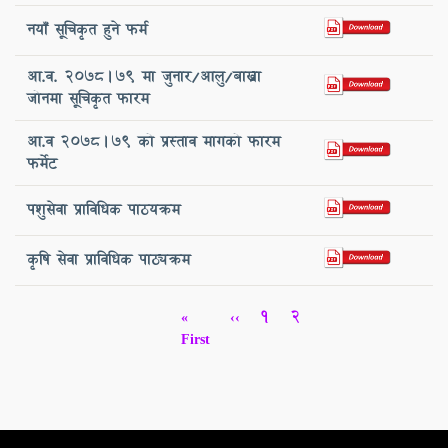
नयाँ सूचिकृत हुने फर्म
आ.व. २०७८।७९ मा जुनार/आलु/बाख्रा
जोनमा सूचिकृत फारम
आ.व २०७८।७९ को प्रस्ताव मागको फारम
फर्मेट
पशुसेवा प्राविधिक पाठयक्रम
कृषि सेवा प्राविधिक पाठ्यक्रम
Pagination
First
«
Previous
‹‹
Page
1
Current
2
page
First
page
page