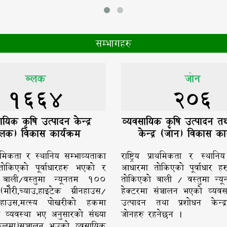
सम्भागहरु
ब्लक
जोन
1664
206
ायिक कृषि उत्पादन केन्द्र
व्यवसायिक कृषि उत्पादन तथ
्लक) विकास कार्यक्रम
केन्द्र (जोन) विकास कार
प्राथमिकता र स्थानिय सम्भाव्यताका
राष्ट्रिय प्राथमिकता र स्थानि
ोकिएको पूर्वाधारहरु भएको र
आधारमा तोकिएको पूर्वाधार ह
बाली/वस्तुमा न्यूनतम १००
तोकिएको बाली / वस्तुमा न्
(मोैरी,च्याउ,हाइटेक ग्रीनहाउस/
हेक्टरमा संञ्चालन भएको व्यव
क हाउस,मत्स्य पोखरीको हकमा
उत्पादन तथा प्रशोधन केन्द्
मा व्यवस्था भए अनुसारको संख्या
जोनहरु रहनेछन ।
रफलमा)सञ्चालन भउको व्वसायिक