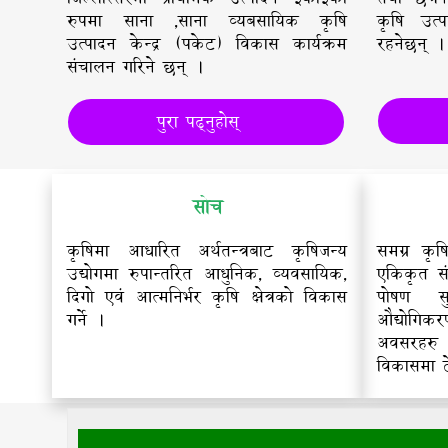
रुपमा साना ,साना व्यबसायिक कृषि
कृषि उत्प
उत्पादन केन्द्र (पकेट) विकास कार्यक्रम
रहनेछन् ।
संचालन गरिने छन् ।
पु
पुरा पढ्नुहोस्
सोच
कृषिमा आधारित अर्थतन्त्रबाट कृषिजन्य
समग्र कृष
उद्योगमा रुपान्तरित आधुनिक, व्यवसायिक,
एकिकृत सं
दिगो एवं आत्मनिर्भर कृषि क्षेत्रको विकास
पोषण सुर
गर्ने ।
औद्योगि
अवसरहरु 
विकासमा टे