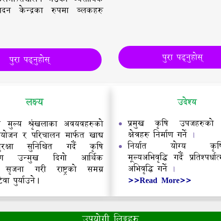
ादन केन्द्रका रुपमा ब्लकहरु
पुरा पढ्नुह
रा पढ्नुहोस्
लक्ष्य
उदेश्य
प्रमुख कृषि उपजहरुको व
ि मुल्य श्रृंखलाका अवयवहरुको
क्षेत्रहरु निर्माण गर्ने
योजन र परिचालन मार्फत खाद्य
।
निर्यात योग्य कृषिबस
क्षा सुनिश्चित गर्दै कृषि
मूल्यअभिवृद्धि गर्दै प्रतिश्पर्
करण उन्मुख दिगो आर्थिक
अभिवृद्धि गर्ने
सृजना गरी राष्ट्रको समग्र
।
>>Read More>>
वा पुर्याउने।
उपयोगी लिङ्कहरु