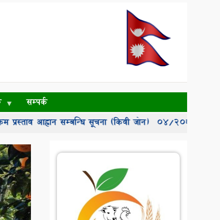
ु
सम्पर्क
ह्वान सम्बन्धि सूचना (किवी जोन)
०४/२०८३-०८४: कार्यक्रम प्रस