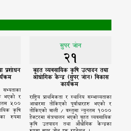
सुपर जोन
21
ा प्रशोधन
बृहत व्यवसायिक कृषि उत्पादन तथा
्यक्रम
औधोगिक केन्द्र (सुपर जोन) विकास
कार्यक्रम
य सभ्यताका
रु भएको र
राष्ट्रिय प्राथमिकता र स्थानिय सम्भाव्यताका
यूनतम ५००
आधारमा तोकिएको पूर्वाधारहरु भएको र
सायिक कृषि
तोकिएको बाली / वस्तुमा न्युनतम १०००
रका रुपमा
हेक्टरमा संञचालन भएको वृहत व्यवसायिक
कृषि उतपादन तथा औधोगिक केन्द्रका
रुपमा सुपर जोन हरु रहनेछन् ।