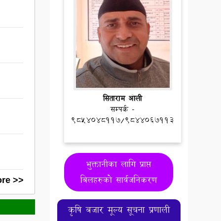
सिताराम ओली
सम्पर्क -
9854048117/9844067113
भुक्तानीका लागि प्राप्त
बिलहरुको सार्वजनिकरण
re >>
कृषि बजार मूल्य सूचना प्रणाली