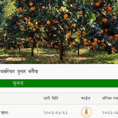
ी वितरण कार्यक्रम जुनार जोन, रामेछाप ।
व्यवस्थित जुनार बगैँचा
सूचना
जारी मिति
फाईल
अन्तिम म्य
 जोन)
2083-04-13
2083-0