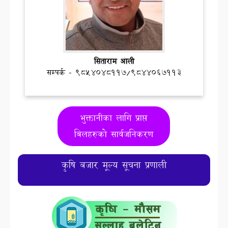
सिताराम ओली
सम्पर्क - 9854048117/9844067113
भुक्तानीका लागि प्राप्त
बिलहरुको सार्वजनिकरण
कृषि बजार मूल्य सूचना प्रणाली