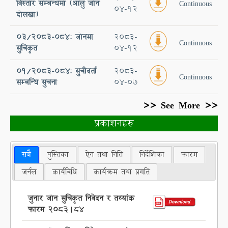
विस्तार सम्बन्धमा (आलु जोन
Continuous
04-12
दोलखा)
०३/२०८३-०८४: जोनमा
2083-
Continuous
सुचिकृत
04-12
01/2083-084: सुचीदर्ता
2083-
Continuous
सम्बन्धि सुचना
04-07
>> See More >>
प्रकाशनहरु
सबै
पुस्तिका
ऐन तथा निति
निर्देशिका
फारम
जर्नल
कार्यविधि
कार्यक्रम तथा प्रगति
जुनार जोन सुचिकृत निवेदन र तथ्यांक
फारम २०८३।८४