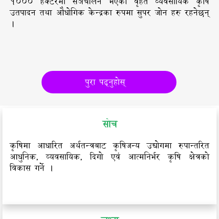
१००० हेक्टरमा संञचालन भएको वृहत व्यवसायिक कृषि
उतपादन तथा औधोगिक केन्द्रका रुपमा सुपर जोन हरु रहनेछन्
।
पुरा पढ्नुहोस्
सोच
कृषिमा आधारित अर्थतन्त्रबाट कृषिजन्य उद्योगमा रुपान्तरित
आधुनिक, व्यवसायिक, दिगो एवं आत्मनिर्भर कृषि क्षेत्रको
विकास गर्ने ।