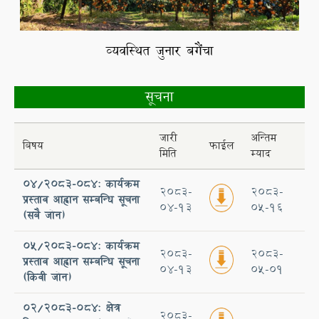
व्यवस्थित जुनार बगैँचा
व
सूचना
जारी
अन्तिम
बिषय
फाईल
मिति
म्याद
०४/२०८३-०८४: कार्यक्रम
2083-
2083-
प्रस्ताव आह्वान सम्बन्धि सूचना
04-13
05-16
(सबै जोन)
05/२०८३-०८४: कार्यक्रम
2083-
2083-
प्रस्ताव आह्वान सम्बन्धि सूचना
04-13
05-01
(किवी जोन)
02/2083-084: क्षेत्र
2083-