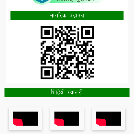
नागरिक वडापत्र
भिडियो ग्यालरी