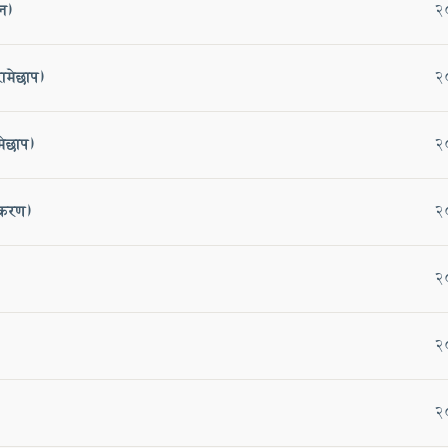
न)
2
रामेछाप)
2
मेछाप)
2
िकरण)
2
2
2
2