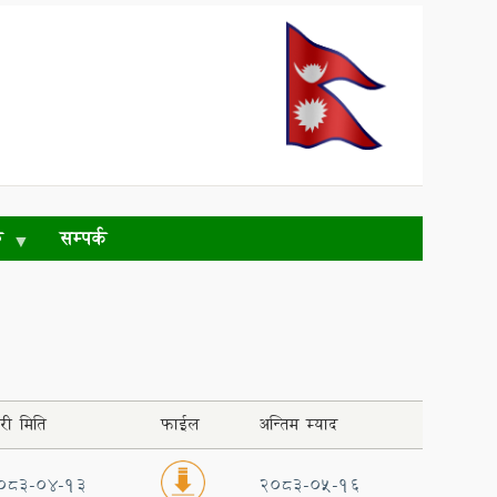
ु
सम्पर्क
री मिति
फाईल
अन्तिम म्याद
083-04-13
2083-05-16