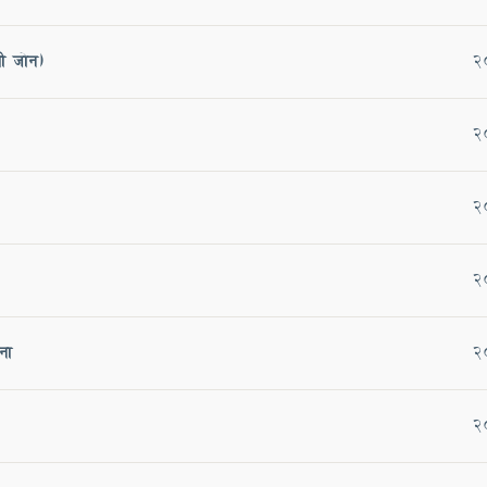
वी जोन)
2
2
2
2
ना
2
2